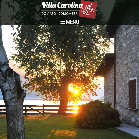
☰ MENU
Startpagina
Villa Carolina
Appartementen-Kamers
Diensten
Het Comomeer
Activiteiten
Booking
...language