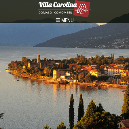
☰ MENU
Startpagina
Villa Carolina
Appartementen-Kamers
Diensten
Het Comomeer
Activiteiten
Booking
...language